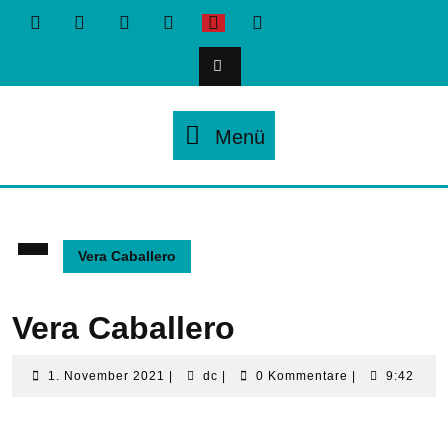
Zum
Inhalt
springen
Menü
Menü
Vera Caballero
Vera Caballero
1.
dc
1. November 2021
|
dc
|
0 Kommentare
|
9:42
November
2021